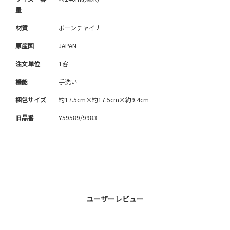
量
材質
ボーンチャイナ
原産国
JAPAN
注文単位
1客
機能
手洗い
梱包サイズ
約17.5cm×約17.5cm×約9.4cm
旧品番
Y59589/9983
ユーザーレビュー