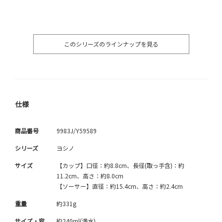
このシリーズのラインナップを見る
仕様
商品番号
9983J/Y59589
シリーズ
ヨシノ
サイズ
【カップ】口径：約8.8cm、長径(取っ手含)：約
11.2cm、高さ：約8.0cm
【ソーサー】直径：約15.4cm、高さ：約2.4cm
重量
約331g
サイズ・容
約240ml(満水)