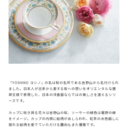
「YOSHINO ヨシノ」の名は桜の名所である吉野山から名付けられ
ました。日本人が古来から愛する桜への想いをオリエンタルな唐
草文様で表現した、日本の洋食器ならではの美しさを湛えるシリ
ーズです。
カップに咲き誇る花々は吉野山の桜、ソーサーの緑色は裾野の緑
をイメージ。カップの内側に絵柄があしらわれ、紅茶の水色越しに
揺れる絵柄を愛でていただける趣向もまた優雅です。