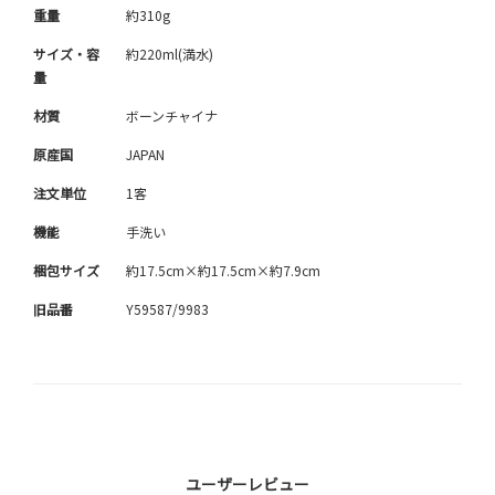
重量
約310g
サイズ・容
約220ml(満水)
量
材質
ボーンチャイナ
原産国
JAPAN
注文単位
1客
機能
手洗い
梱包サイズ
約17.5cm×約17.5cm×約7.9cm
旧品番
Y59587/9983
ユーザーレビュー