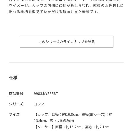
をイメージ。カップの内側に絵柄があしらわれ、紅茶の水色越しに
揺れる絵柄を愛でていただける趣向もまた優雅です。
このシリーズのラインナップを見る
仕様
商品番号
9983J/Y59587
シリーズ
ヨシノ
サイズ
【カップ】口径：約10.8cm、長径(取っ手含)：約
13.4cm、高さ：約5.9cm
【ソーサー】直径：約16.2cm、高さ：約2.1cm