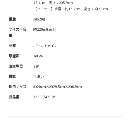
13.4cm、高さ：約5.9cm
【ソーサー】直径：約16.2cm、高さ：約2.1cm
重量
約620g
サイズ・容
約220ml(満水)
量
材質
ボーンチャイナ
原産国
JAPAN
注文単位
2客
機能
手洗い
梱包サイズ
約20cm×約29.5cm×約6.9cm
旧品番
Y6988/4712IS