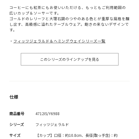
コーヒーにも紅茶にもお使いいただける、もっともご利用範囲の
広いカップ＆ソーサーです。
ゴールドのレリーフと大理石調のつやのある色とが重厚な風格を醸
し出す、高級感に溢れたテーブルウェア。飽きの来ないデザインで
す。
・
フィッツジェラルド＆ヘミングウェイシリーズ一覧
このシリーズのラインナップを見る
仕様
商品番号
4712IS/Y6988
シリーズ
フィッツジェラルド
サイズ
【カップ】口径：約10.8cm、長径(取っ手含)：約