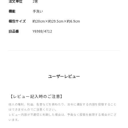
注文単位
2客
機能
手洗い
梱包サイズ
約20cm×約29.5cm×約6.9cm
旧品番
Y6988/4712
ユーザーレビュー
【レビュー記入時のご注意】
他人の権利、利益、名誉などを損ねたり、法令に違反する内容を投稿すること
はできませんのでご注意ください。
レビュー内容が不適切と判断した場合は、予告なく投稿を削除する場合がござ
います。