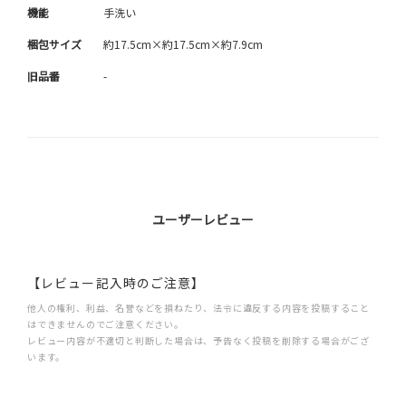
機能
手洗い
梱包サイズ
約17.5cm×約17.5cm×約7.9cm
旧品番
-
ユーザーレビュー
【レビュー記入時のご注意】
他人の権利、利益、名誉などを損ねたり、法令に違反する内容を投稿すること
はできませんのでご注意ください。
レビュー内容が不適切と判断した場合は、予告なく投稿を削除する場合がござ
います。