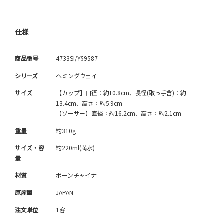
仕様
商品番号
4733SI/Y59587
シリーズ
ヘミングウェイ
サイズ
【カップ】口径：約10.8cm、長径(取っ手含)：約
13.4cm、高さ：約5.9cm
【ソーサー】直径：約16.2cm、高さ：約2.1cm
重量
約310g
サイズ・容
約220ml(満水)
量
材質
ボーンチャイナ
原産国
JAPAN
注文単位
1客