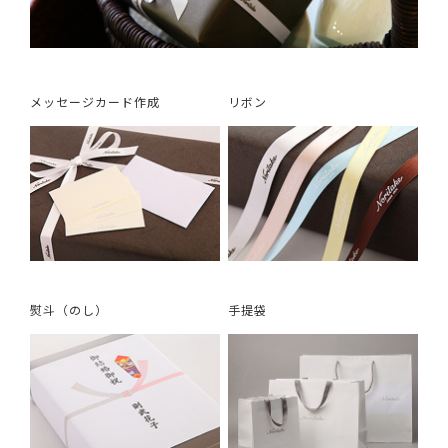
メッセージカード作成
リボン
熨斗（のし）
手提袋