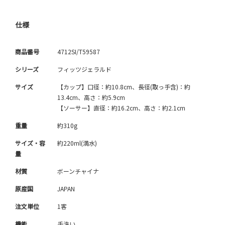
仕様
商品番号
4712SI/T59587
シリーズ
フィッツジェラルド
サイズ
【カップ】口径：約10.8cm、長径(取っ手含)：約
13.4cm、高さ：約5.9cm
【ソーサー】直径：約16.2cm、高さ：約2.1cm
重量
約310g
サイズ・容
約220ml(満水)
量
材質
ボーンチャイナ
原産国
JAPAN
注文単位
1客
機能
手洗い