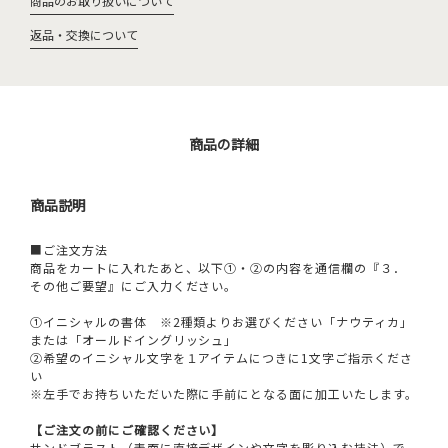
商品のお取り扱いについて
返品・交換について
商品の詳細
商品説明
■ご注文方法
商品をカートに入れたあと、以下①・②の内容を通信欄の『３．
その他ご要望』にご入力ください。
①イニシャルの書体 ※2種類よりお選びください「ナウティカ」
または「オールドイングリッシュ」
②希望のイニシャル文字を１アイテムにつきに1文字ご指示くださ
い
※左手でお持ちいただいた際に手前にとなる面に加工いたします。
【ご注文の前にご確認ください】
サンドブラスト（表面に直接デザインや文字を彫り込む技法）で