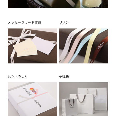
メッセージカード作成
リボン
熨斗（のし）
手提袋