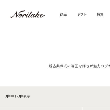
商品
ギフト
特集
新古典様式の端正な輝きが魅力のデ
3
件中
1
-
3
件表示