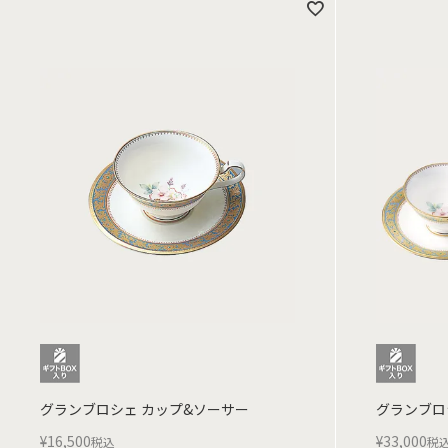
グランブロシェ カップ&ソーサー
グランブロ
¥
16,500
¥
33,000
税込
税