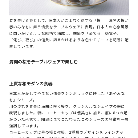
春を告げる花として、日本人がこよなく愛する「桜」。満開の桜が
春のみなもに舞う情景をテーブルウェアに表現。日本人の心象風景
に問いかけるような絵柄で構成し、季節を「愛でる」感覚や、
「侘び、寂び」の信条に訴えかけるような色やモチーフを随所に配
置しています。
満開の桜をテーブルウェアで楽しむ
上質な和モダンの食器
日本人が愛してやまない情景をシンボリックに映した「あやみな
も」シリーズ。
川の流れを背景に満開に咲く桜を、クラシカルなシェイプの器に
表現しました。特にコーヒーカップは優美さに加え、底に8つの足
がついた形状で、細部にまでこだわったこのシリーズの特徴を一層
強調しています。
コーヒーカップは昼の桜と夜桜、2種類のデザインをラインナッ