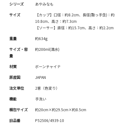
シリーズ
あやみなも
サイズ
【カップ】口径：約8.2cm、長径(取っ手含)：約
10.8cm、高さ：約7.3cm
【ソーサー】直径：約15.7cm、高さ：約2.2cm
重量
約634g
サイズ・容
約200ml(満水)
量
材質
ボーンチャイナ
原産国
JAPAN
注文単位
2客（色変り）
機能
手洗い
梱包サイズ
約20cm×約29.5cm×約8.5cm
旧品番
P52506/4939-10