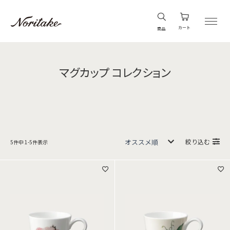
カート
商品
マグカップ コレクション
絞り込む
5
件中
1
-
5
件表示