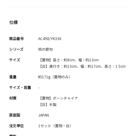
仕様
商品番号
AC498/YK336
シリーズ
桃の節句
サイズ
【置物】高さ：約8cm、幅：約13cm
【台】奥行き：約13cm、幅：約17cm、高さ：1.5cm
重量
約171g（置物のみ）
サイズ・容量
-
材質
【置物】ボーンチャイナ
【台】木製
原産国
JAPAN
注文単位
1セット（置物・台）