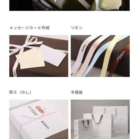
メッセージカード作成
リボン
熨斗（のし）
手提袋