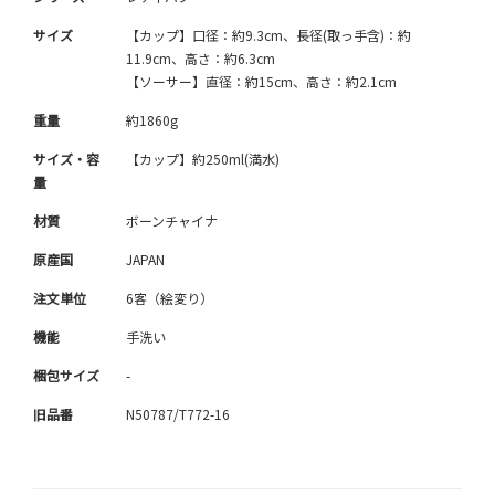
サイズ
【カップ】口径：約9.3cm、長径(取っ手含)：約
11.9cm、高さ：約6.3cm
【ソーサー】直径：約15cm、高さ：約2.1cm
重量
約1860g
サイズ・容
【カップ】約250ml(満水)
量
材質
ボーンチャイナ
原産国
JAPAN
注文単位
6客（絵変り）
機能
手洗い
梱包サイズ
-
旧品番
N50787/T772-16