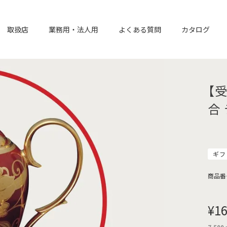
取扱店
業務用・法人用
よくある質問
カタログ
【
合
ギフ
商品番
¥
16