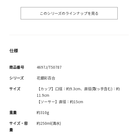
このシリーズのラインナップを見る
仕様
商品番号
4697J/T50787
シリーズ
花銀彩百合
サイズ
【カップ】口径：約9.3cm、直径(取っ手含む)：約
11.9cm
【ソーサー】直径：約15cm
重量
約310g
サイズ・容
約250ml(満水)
量