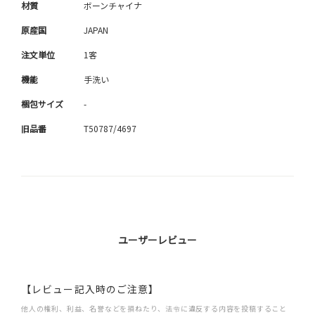
材質
ボーンチャイナ
原産国
JAPAN
注文単位
1客
機能
手洗い
梱包サイズ
-
旧品番
T50787/4697
ユーザーレビュー
【レビュー記入時のご注意】
他人の権利、利益、名誉などを損ねたり、法令に違反する内容を投稿すること