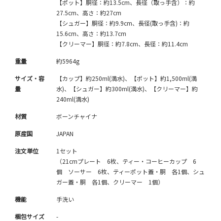
【ポット】胴径：約13.5cm、長径（取っ手含）：約
27.5cm、高さ：約27cm
【シュガー】胴径：約9.9cm、長径(取っ手含)：約
15.6cm、高さ：約13.7cm
【クリーマー】胴径：約7.8cm、長径：約11.4cm
重量
約5964g
サイズ・容
【カップ】約250ml(満水)、【ポット】約1,500ml(満
量
水)、【シュガー】約300ml(満水)、【クリーマー】約
240ml(満水)
材質
ボーンチャイナ
原産国
JAPAN
注文単位
1セット
（21cmプレート 6枚、ティー・コーヒーカップ 6
個 ソーサー 6枚、ティーポット蓋・胴 各1個、シュ
ガー蓋・胴 各1個、クリーマー 1個）
機能
手洗い
梱包サイズ
-