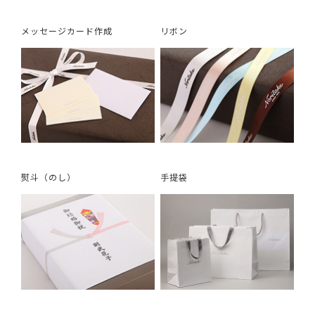
メッセージカード作成
リボン
熨斗（のし）
手提袋