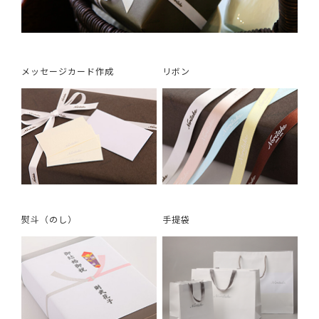
メッセージカード作成
リボン
熨斗（のし）
手提袋