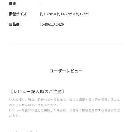
機能
-
梱包サイズ
約7.2cm×約14.2cm×約17cm
旧品番
T54861/AC426
ユーザーレビュー
【レビュー記入時のご注意】
他人の権利、利益、名誉などを損ねたり、法令に違反する内容を投稿すること
はできませんのでご注意ください。
レビュー内容が不適切と判断した場合は、予告なく投稿を削除する場合がござ
います。