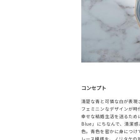
コンセプト
清楚な青と可憐な白が表現
フェミニンなデザインが時
幸せな結婚生活を送るために古
Blue」にちなんで、清
色。青色を密かに身につけ
レース模様を、ノリタケの