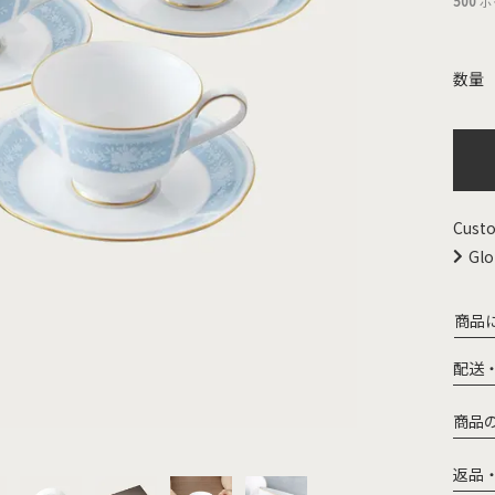
500
ポ
Custo
Glo
商品
配送
商品
返品