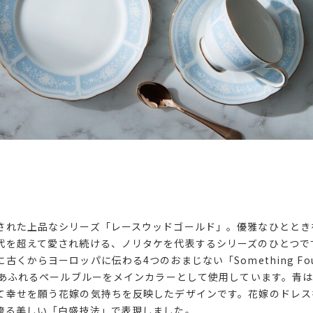
された上品なシリーズ「レースウッドゴールド」。優雅なひととき
代を超えて愛され続ける、ノリタケを代表するシリーズのひとつで
くからヨーロッパに伝わる4つのおまじない「Something Four
潔感あふれるペールブルーをメインカラーとして使用しています。青
て幸せを願う花嫁の気持ちを反映したデザインです。花嫁のドレス
誇る美しい「白盛技法」で表現しました。