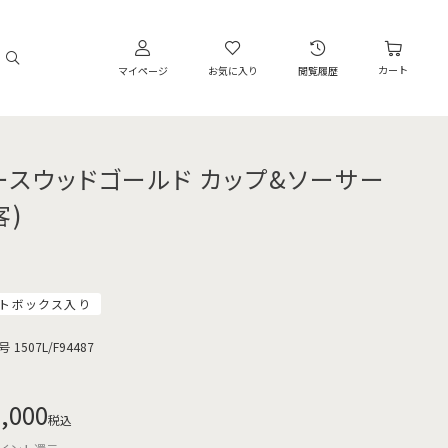
カート
マイページ
お気に入り
閲覧履歴
ースウッドゴールド カップ&ソーサー
客)
トボックス入り
号
1507L/F94487
,000
税込