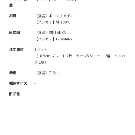
量
材質
【食器】ボーンチャイナ
【ハンカチ】綿 100%
原産国
【食器】SRI LANKA
【ハンカチ】GERMANY
注文単位
1セット
（18.5cm プレート 2枚 カップ&ソーサー 2客 ハンカ
チ 1枚）
機能
【食器】手洗い
梱包サイズ
-
旧品番
-