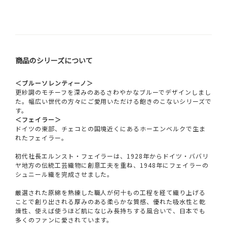
商品のシリーズについて
＜ブルーソレンティーノ＞
更紗調のモチーフを深みのあるさわやかなブルーでデザインしまし
た。幅広い世代の方々にご愛用いただける飽きのこないシリーズで
す。
＜フェイラー＞
ドイツの東部、チェコとの国境近くにあるホーエンベルクで生ま
れたフェイラー。
初代社長エルンスト・フェイラーは、1928年からドイツ・ババリ
ヤ地方の伝統工芸織物に創意工夫を重ね、1948年にフェイラーの
シュニール織を完成させました。
厳選された原綿を熟練した職人が何十もの工程を経て織り上げる
ことで創り出される厚みのある柔らかな質感、優れた吸水性と乾
燥性、使えば使うほど肌になじみ長持ちする風合いで、日本でも
多くのファンに愛されています。