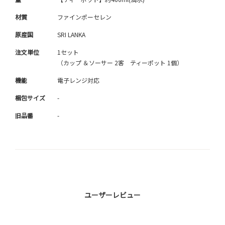
材質
ファインポーセレン
原産国
SRI LANKA
注文単位
1セット
（カップ ＆ソーサー 2客 ティーポット 1個）
機能
電子レンジ対応
梱包サイズ
-
旧品番
-
ユーザーレビュー