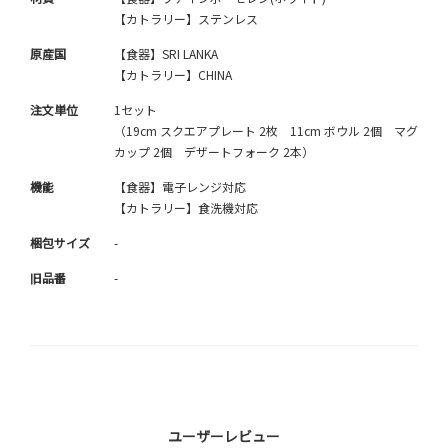
【カトラリー】ステンレス
原産国
【食器】SRI LANKA
【カトラリー】CHINA
注文単位
1セット
（19cm スクエアプレート 2枚 11cm ボウル 2個 マグ
カップ 2個 デザートフォーク 2本）
機能
【食器】電子レンジ対応
【カトラリー】食洗機対応
梱包サイズ
-
旧品番
-
ユーザーレビュー