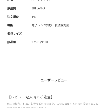
原産国
SRI LANKA
注文単位
1個
機能
電子レンジ対応 食洗機対応
梱包サイズ
-
旧品番
97531/9990
ユーザーレビュー
【レビュー記入時のご注意】
他人の権利、利益、名誉などを損ねたり、法令に違反する内容を投稿すること
はできませんのでご注意ください。