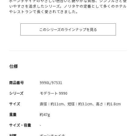
ボーンチャイナのやさしい色合いと艶やかな質感、シンプルさと使
いやすさを追求したシリーズ。ノリタケの定番として多くのホテル
やレストランで長く愛されてきました。
このシリーズのラインナップを見る
仕様
商品番号
9990L/97531
シリーズ
モデラート 9990
サイズ
直径：約11cm、短径：約3.1cm、高さ：約1.8cm
重量
約47g
サイズ・容量
-
材質
ボーンチャイナ