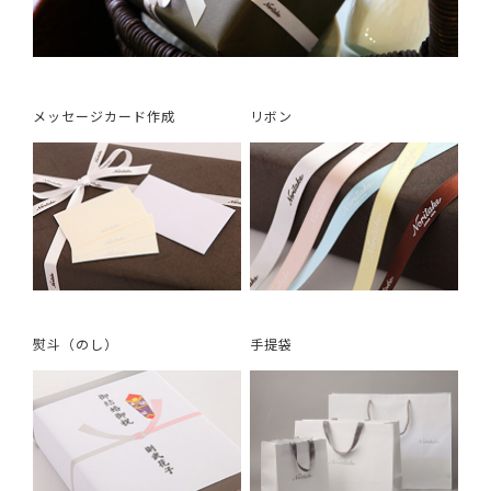
メッセージカード作成
リボン
熨斗（のし）
手提袋