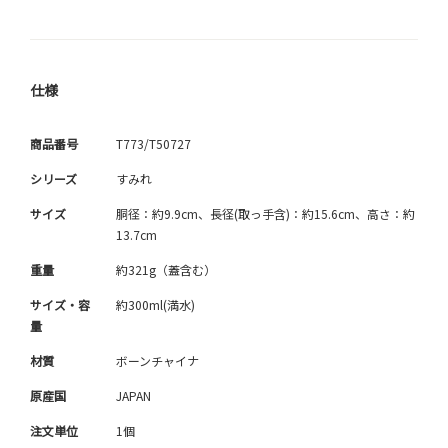
仕様
商品番号
T773/T50727
シリーズ
すみれ
サイズ
胴径：約9.9cm、長径(取っ手含)：約15.6cm、高さ：約
13.7cm
重量
約321g（蓋含む）
サイズ・容
約300ml(満水)
量
材質
ボーンチャイナ
原産国
JAPAN
注文単位
1個