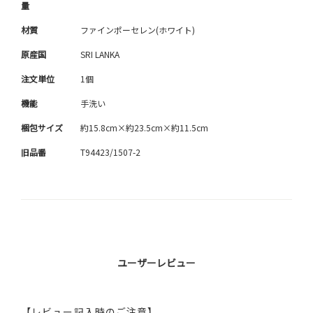
量
材質
ファインポーセレン(ホワイト)
原産国
SRI LANKA
注文単位
1個
機能
手洗い
梱包サイズ
約15.8cm×約23.5cm×約11.5cm
旧品番
T94423/1507-2
ユーザーレビュー
【レビュー記入時のご注意】