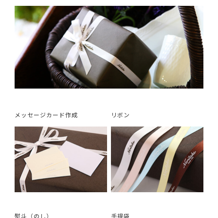
メッセージカード作成
リボン
熨斗（のし）
手提袋