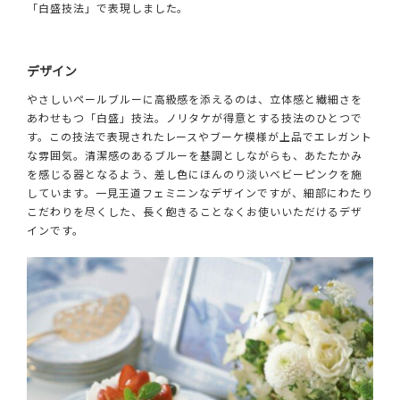
「白盛技法」で表現しました。
デザイン
やさしいペールブルーに高級感を添えるのは、立体感と繊細さを
あわせもつ「白盛」技法。ノリタケが得意とする技法のひとつで
す。この技法で表現されたレースやブーケ模様が上品でエレガント
な雰囲気。清潔感のあるブルーを基調としながらも、あたたかみ
を感じる器となるよう、差し色にほんのり淡いベビーピンクを施
しています。一見王道フェミニンなデザインですが、細部にわたり
こだわりを尽くした、長く飽きることなくお使いいただけるデザ
インです。