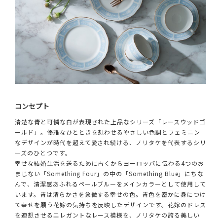
コンセプト
清楚な青と可憐な白が表現された上品なシリーズ「レースウッドゴ
ールド」。優雅なひとときを想わせるやさしい色調とフェミニン
なデザインが時代を超えて愛され続ける、ノリタケを代表するシリ
ーズのひとつです。
幸せな結婚生活を送るために古くからヨーロッパに伝わる4つのお
まじない「Something Four」の中の「Something Blue」にちな
んで、清潔感あふれるペールブルーをメインカラーとして使用して
います。青は清らかさを象徴する幸せの色。青色を密かに身につけ
て幸せを願う花嫁の気持ちを反映したデザインです。花嫁のドレス
を連想させるエレガントなレース模様を、ノリタケの誇る美しい