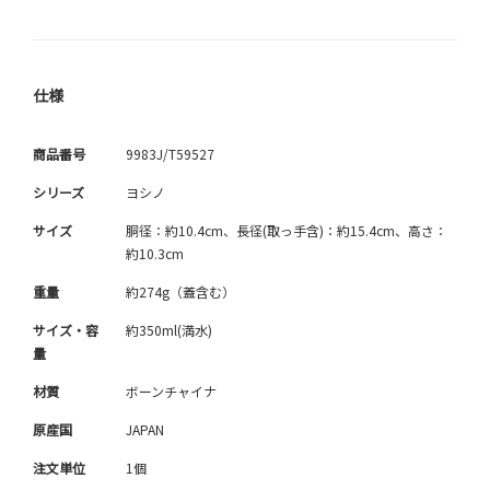
仕様
商品番号
9983J/T59527
シリーズ
ヨシノ
サイズ
胴径：約10.4cm、長径(取っ手含)：約15.4cm、高さ：
約10.3cm
重量
約274g（蓋含む）
サイズ・容
約350ml(満水)
量
材質
ボーンチャイナ
原産国
JAPAN
注文単位
1個