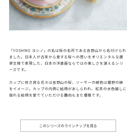
「YOSHINO ヨシノ」の名は桜の名所である吉野山から名付けられ
ました。日本人が古来から愛する桜への想いをオリエンタルな唐
草文様で表現した、日本の洋食器ならではの美しさを湛えるシリ
ーズです。
カップに咲き誇る花々は吉野山の桜、ソーサーの緑色は裾野の緑
をイメージ。カップの内側に絵柄があしらわれ、紅茶の水色越しに
揺れる絵柄を愛でていただける趣向もまた優雅です。
このシリーズのラインナップを見る