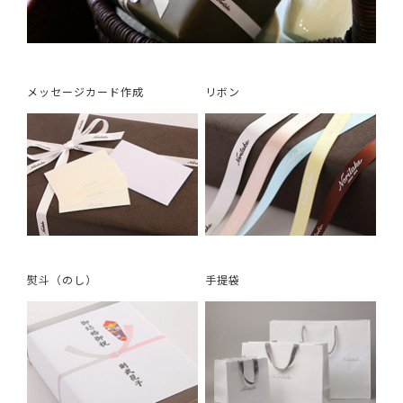
メッセージカード作成
リボン
熨斗（のし）
手提袋