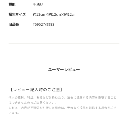
機能
手洗い
梱包サイズ
約12cm×約12cm×約12cm
旧品番
T59527/9983
ユーザーレビュー
【レビュー記入時のご注意】
他人の権利、利益、名誉などを損ねたり、法令に違反する内容を投稿すること
はできませんのでご注意ください。
レビュー内容が不適切と判断した場合は、予告なく投稿を削除する場合がござ
います。