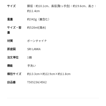
サイズ
胴径：約10.1cm、長径(取っ手含)：約19.6cm、高さ：
約11.4cm
重量
約342g（蓋含む）
サイズ・容
約520ml(満水)
量
材質
ボーンチャイナ
原産国
SRI LANKA
注文単位
1個
機能
手洗い
梱包サイズ
約13.3cm×約22.9cm×約11.8cm
旧品番
T50523A/4562