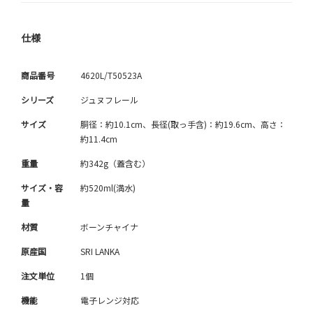
仕様
商品番号
4620L/T50523A
シリーズ
ジュヌフレール
サイズ
胴径：約10.1cm、長径(取っ手含)：約19.6cm、高さ：
約11.4cm
重量
約342g（蓋含む）
サイズ・容
約520ml(満水)
量
材質
ボーンチャイナ
原産国
SRI LANKA
注文単位
1個
機能
電子レンジ対応