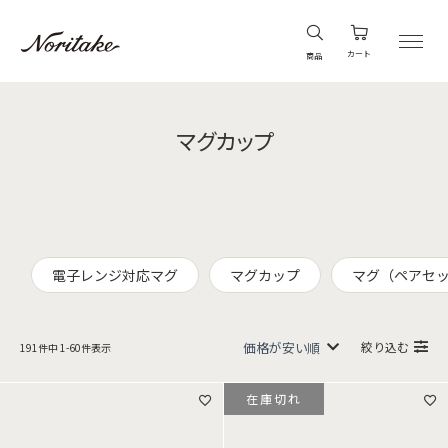
カート
商品
マグカップ
電子レンジ対応マグ
マグカップ
マグ（ペアセ
絞り込む
191
件中
1
-
60
件表示
在庫切れ