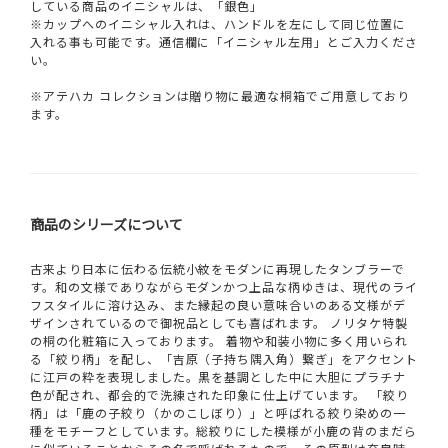
している商品のイニシャルは、「銀色」
※カップへのイニシャル入れは、ハンドルを左にして同じ位置に
入れる事も可能です。通信欄に「イニシャル左用」とご入力くださ
い。
※アテハカ コレクションは贈り物に最適な桐箱でご用意しており
ます。
商品のシリーズについて
古来より日本に伝わる伝統小紋をモダンに再現したタンブラーで
す。和の文様でありながらモダンかつ上品な柄ゆきは、現代のライ
フスタイルに溶け込み、また縁起の良い意味合いのある文様がデ
ザインされているので御祝品としても喜ばれます。 ノリタケ特製
の桐の化粧箱に入っております。 着物や和装小物に多く用いられ
る「絞り柄」を配し、「吉原（子持ち隅入角）繋ぎ」をアクセント
に江戸の粋を表現しました。黒を基調とした中に大胆にプラチナ
色が配され、都会的で洗練された印象に仕上げています。 「絞り
柄」は「鹿の子絞り（かのこしぼり）」と呼ばれる絞り染めの一
種をモチーフとしています。総絞りにした模様が小鹿の背のまだら