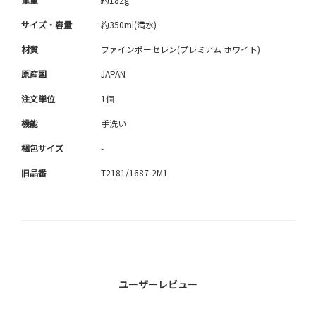
サイズ・容量
約350ml(満水)
材質
ファインポーセレン(プレミアム ホワイト)
原産国
JAPAN
注文単位
1個
機能
手洗い
梱包サイズ
-
旧品番
T2181/1687-2M1
ユーザーレビュー