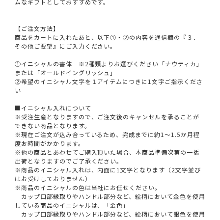
ムなギフトとしておすすめです。
【ご注文方法】
商品をカートに入れたあと、以下①・②の内容を通信欄の『３．
その他ご要望』にご入力ください。
①イニシャルの書体 ※2種類よりお選びください「ナウティカ」
または「オールドイングリッシュ」
②希望のイニシャル文字を１アイテムにつきに1文字ご指示くださ
い
■イニシャル入れについて
※受注生産となりますので、ご注文後のキャンセルを承ることが
できない商品となります。
※現在ご注文が込み合っているため、完成までに約1～1.5か月程
度お時間がかかります。
※他の商品とあわせてご購入頂いた場合、本商品準備次第の一括
出荷となりますのでご了承ください。
※商品のイニシャル入れは、内面に1文字となります（2文字並び
はお受けしておりません）
※商品のイニシャルの色は当社にお任せください。
カップ口部縁取りやハンドル部分など、絵柄において金色を使用
している商品のイニシャルは、「金色」
カップ口部縁取りやハンドル部分など、絵柄において銀色を使用