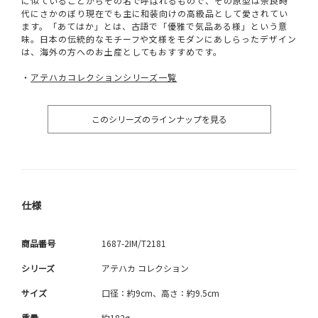
に似ていることからその名で呼ばれるもので、その原型は奈良時
代にさかのぼり現在でも主に和装向けの高級品として愛されてい
ます。「あてはか」とは、古語で「優雅で気品ある様」という意
味。日本の伝統的なモチーフや文様をモダンにあしらったデザイン
は、海外の方へのお土産としてもおすすめです。
・
アテハカコレクションシリーズ一覧
このシリーズのラインナップを見る
仕様
商品番号
1687-2IM/T2181
シリーズ
アテハカ コレクション
サイズ
口径：約9cm、高さ：約9.5cm
重量
約182g