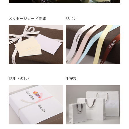
メッセージカード作成
リボン
熨斗（のし）
手提袋