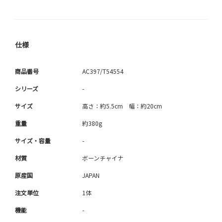
仕様
商品番号
AC397/T54554
シリーズ
-
サイズ
高さ：約5.5cm 幅：約20cm
重量
約380g
サイズ・容量
-
材質
ボーンチャイナ
原産国
JAPAN
注文単位
1体
機能
-