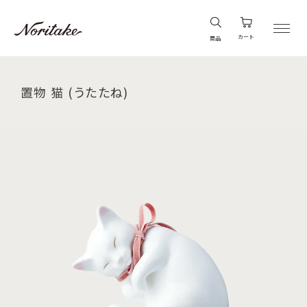
カート
商品
置物 猫 (うたたね)