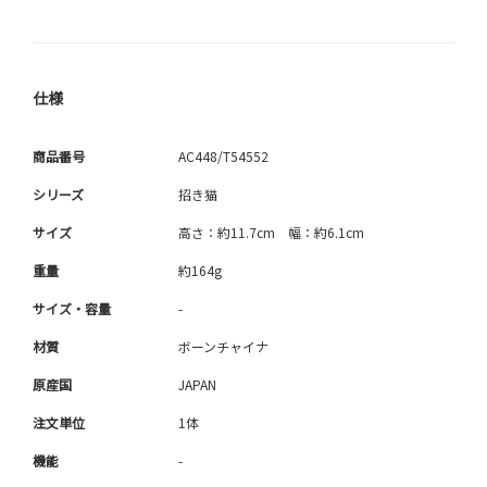
仕様
商品番号
AC448/T54552
シリーズ
招き猫
サイズ
高さ：約11.7cm 幅：約6.1cm
重量
約164g
サイズ・容量
-
材質
ボーンチャイナ
原産国
JAPAN
注文単位
1体
機能
-