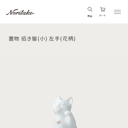
カート
商品
置物 招き猫(小) 左手(花柄)