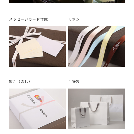
メッセージカード作成
リボン
熨斗（のし）
手提袋