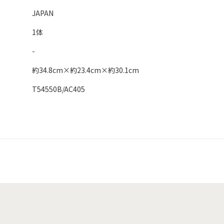
JAPAN
1体
-
約34.8cm×約23.4cm×約30.1cm
T54550B/AC405