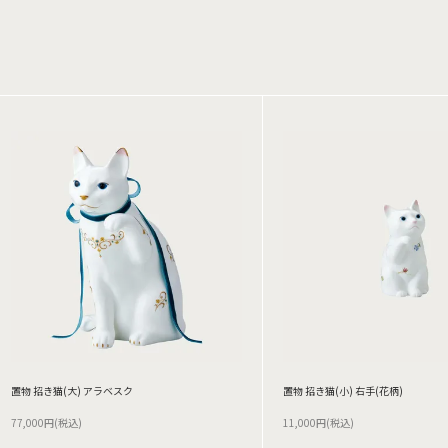
置物 招き猫(大) アラベスク
置物 招き猫(小) 右手(花柄)
77,000円(税込)
11,000円(税込)