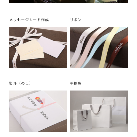
メッセージカード作成
リボン
熨斗（のし）
手提袋