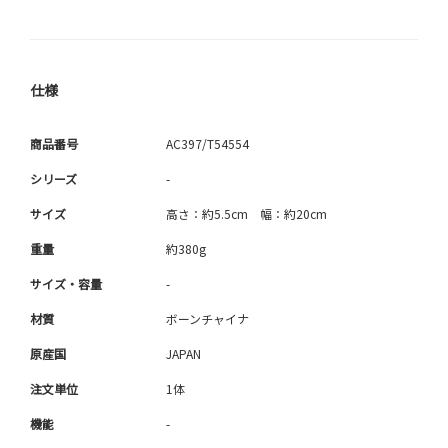
仕様
商品番号
AC397/T54554
シリーズ
-
サイズ
高さ：約5.5cm 幅：約20cm
重量
約380g
サイズ・容量
-
材質
ボーンチャイナ
原産国
JAPAN
注文単位
1体
機能
-