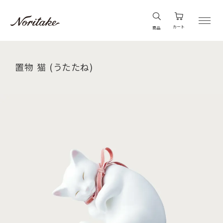
カート
商品
置物 猫 (うたたね)