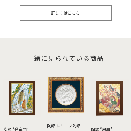
詳しくはこちら
一緒に見られている商品
陶額 レリーフ陶額
陶額 “登竜門”
陶額 “鳳凰”