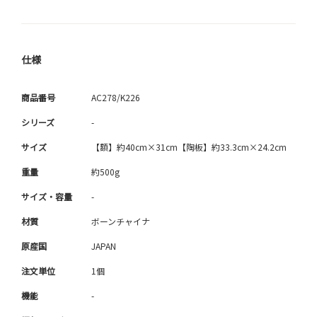
仕様
商品番号
AC278/K226
シリーズ
-
サイズ
【額】約40cm×31cm【陶板】約33.3cm×24.2cm
重量
約500g
サイズ・容量
-
材質
ボーンチャイナ
原産国
JAPAN
注文単位
1個
機能
-