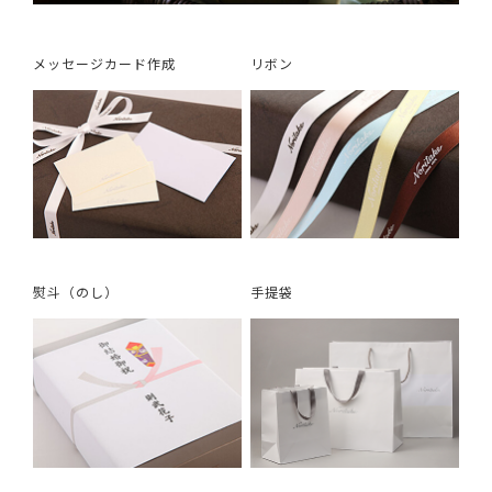
メッセージカード作成
リボン
熨斗（のし）
手提袋