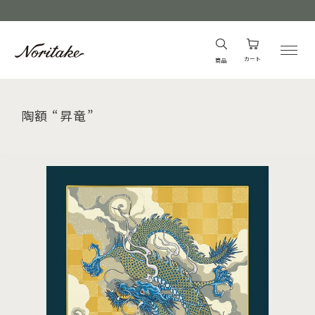
カート
商品
陶額 “昇竜”