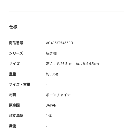
仕様
商品番号
AC405/T54550B
シリーズ
招き猫
サイズ
高さ：約26.5cm 幅：約14.5cm
重量
約996g
サイズ・容量
-
材質
ボーンチャイナ
原産国
JAPAN
注文単位
1体
機能
-