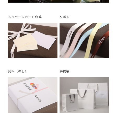
メッセージカード作成
リボン
熨斗（のし）
手提袋