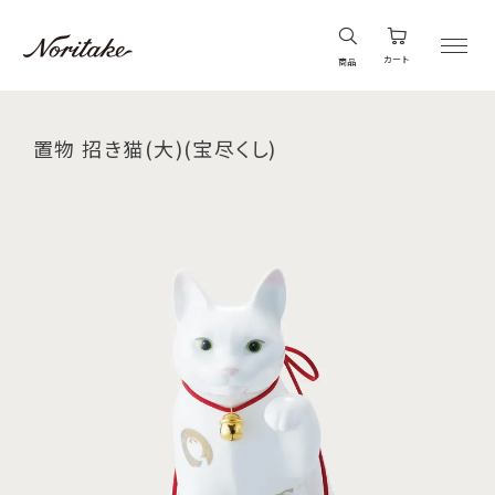
カート
商品
置物 招き猫(大)(宝尽くし)