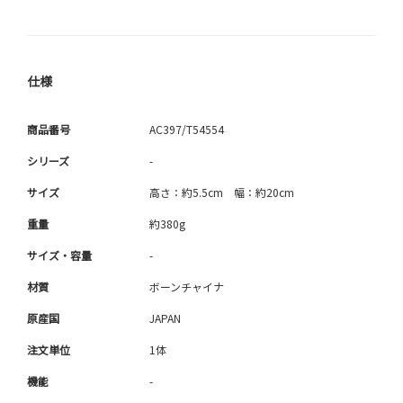
仕様
商品番号
AC397/T54554
シリーズ
-
サイズ
高さ：約5.5cm 幅：約20cm
重量
約380g
サイズ・容量
-
材質
ボーンチャイナ
原産国
JAPAN
注文単位
1体
機能
-