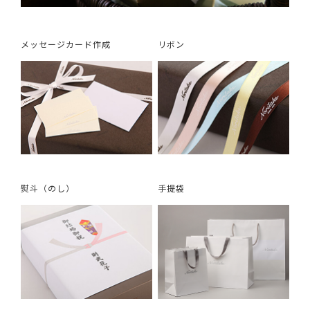
メッセージカード作成
リボン
熨斗（のし）
手提袋