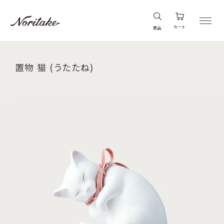
カート
商品
置物 猫 (うたたね)