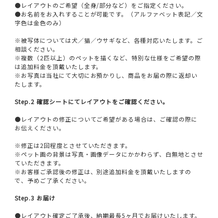
●レイアウトのご希望（全身/部分など）をご指定ください。
●お名前をお入れすることが可能です。（アルファベット表記／文
字色は金色のみ）
※被写体については犬／猫／ウサギなど、各種対応いたします。ご
相談ください。
※複数（2匹以上）のペットを描くなど、特別な仕様をご希望の際
は追加料金を頂戴いたします。
※お写真は当社にて大切にお預かりし、商品をお届の際に返却い
たします。
Step.2 確認シートにてレイアウトをご確認ください。
●レイアウトの修正についてご希望がある場合は、ご確認の際に
お伝えください。
※修正は2回程度とさせていただきます。
※ペット画の背景は写真・画像データにかかわらず、白無地とさせ
ていただきます。
※お客様ご承認後の修正は、別途追加料金を頂戴いたしますの
で、予めご了承ください。
Step.3 お届け
●レイアウト確定ご了承後、納期最長5ヶ月でお届けいたします。