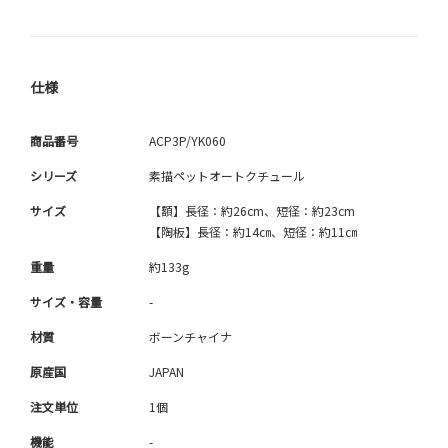
仕様
商品番号
ACP3P/YK060
シリーズ
素描ペットオートクチュール
サイズ
【額】長径：約26cm、短径：約23cm
【陶板】長径：約14㎝、短径：約11㎝
重量
約133g
サイズ・容量
-
材質
ボーンチャイナ
原産国
JAPAN
注文単位
1個
機能
-