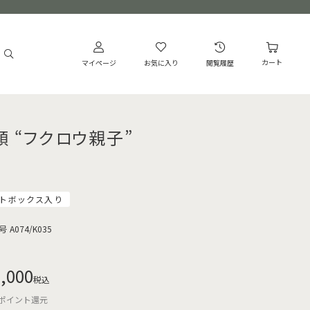
カート
マイページ
お気に入り
閲覧履歴
額 “フクロウ親子”
トボックス入り
号
A074/K035
,000
税込
ポイント還元