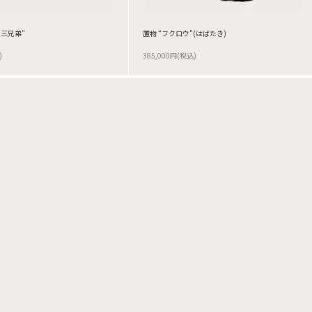
 三兄弟”
置物 “フクロウ”(はばたき)
)
385,000円(税込)