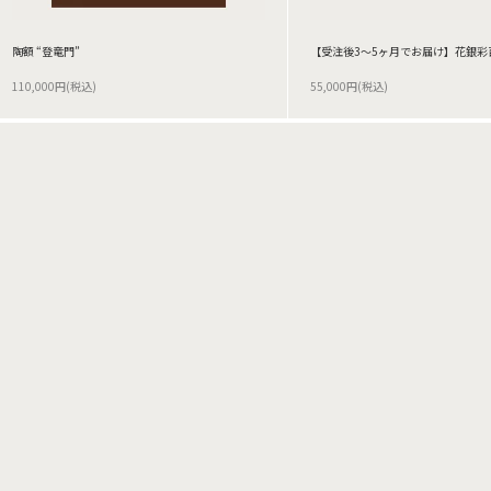
陶額 “登竜門”
【受注後3～5ヶ月でお届け】花銀彩
110,000円(税込)
55,000円(税込)