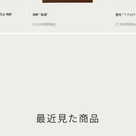
百合 陶額
陶額 “鳳凰”
置物 “フクロウ
110,000円(税込)
27,500円(税込
最近見た商品