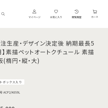
カート
マイページ
お気に入り
閲覧履歴
受注生産・デザイン決定後 納期最長5
月】素描ペットオートクチュール 素描
板(楕円・縦・大)
トボックス入り
号
ACP2/K059L