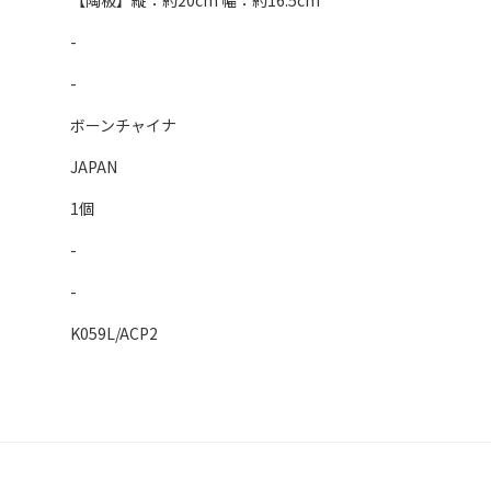
【陶板】縦：約20cm 幅：約16.5cm
-
-
ボーンチャイナ
JAPAN
1個
-
-
K059L/ACP2