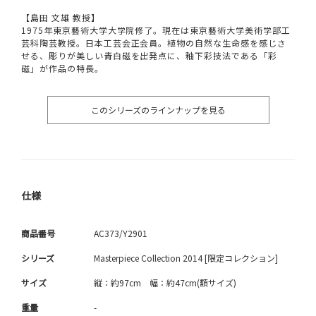
【島田 文雄 教授】
1975年東京藝術大学大学院修了。現在は東京藝術大学美術学部工
芸科陶芸教授。日本工芸会正会員。植物の自然な生命感を感じさ
せる、彫りが美しい青白磁を出発点に、釉下彩技法である「彩
磁」が作品の特長。
このシリーズのラインナップを見る
仕様
商品番号
AC373/Y2901
シリーズ
Masterpiece Collection 2014 [限定コレクション]
サイズ
縦：約97cm 幅：約47cm(額サイズ)
重量
-