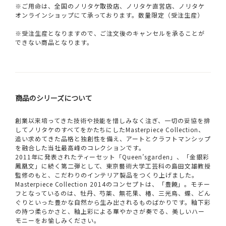
※ご用命は、全国のノリタケ取扱店、ノリタケ直営店、ノリタケ
オンラインショップにて承っております。数量限定（受注生産）
※受注生産となりますので、ご注文後のキャンセルを承ることが
できない商品となります。
商品のシリーズについて
創業以来培ってきた技術や技能を惜しみなく注ぎ、一切の妥協を排
してノリタケのすべてをかたちにしたMasterpiece Collection、
追い求めてきた品格と独創性を備え、アートとクラフトマンシップ
を融合した当社最高峰のコレクションです。
2011年に発表されたティーセット「Queen’sgarden」、「金銀彩
鳳凰文」に続く第二弾として、東京藝術大学工芸科の島田文雄教授
監修のもと、こだわりのインテリア製品をつくり上げました。
Masterpiece Collection 2014のコンセプトは、「豊饒」。モチー
フとなっているのは、牡丹、芍薬、無花果、椿、三光鳥、蝶、どん
ぐりといった豊かな自然から生み出されるものばかりです。釉下彩
の持つ柔らかさと、釉上彩による華やかさが奏でる、美しいハー
モニーをお愉しみください。