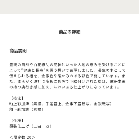
商品の詳細
商品説明
豊饒の自然や百花繚乱の花神といった大地の恵みを受けることに
よって“健康と長寿”を願う想いで表現しました。長生の木として
伝えられる椿を、金銀色や暖かみのある彩色で施しています。ま
た、柔らかく波打つ陶板に藍色で下絵付けされた葉は、磁器本来
の持つ奥行き感に加え、味わいある仕上がりになっています。
【技法】
釉上彩加飾（素描、手差盛上、金銀下盛転写、金銀転写）
釉下彩加飾（素描）
【仕様】
額装仕上げ（三曲一双）
＜限定数 20＞