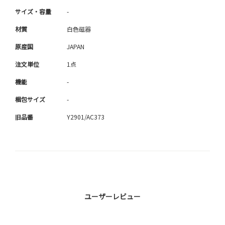
サイズ・容量
-
材質
白色磁器
原産国
JAPAN
注文単位
1点
機能
-
梱包サイズ
-
旧品番
Y2901/AC373
ユーザーレビュー