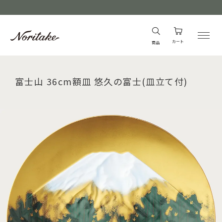
カート
商品
富士山 36cm額皿 悠久の富士(皿立て付)