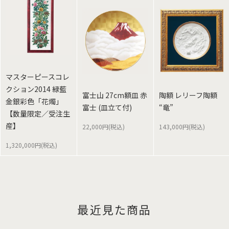
マスターピースコレ
クション2014 緑藍
富士山 27cm額皿 赤
陶額 レリーフ陶額
金銀彩色「花燭」
富士 (皿立て付)
“竜”
【数量限定／受注生
産】
22,000円(税込)
143,000円(税込)
1,320,000円(税込)
最近見た商品