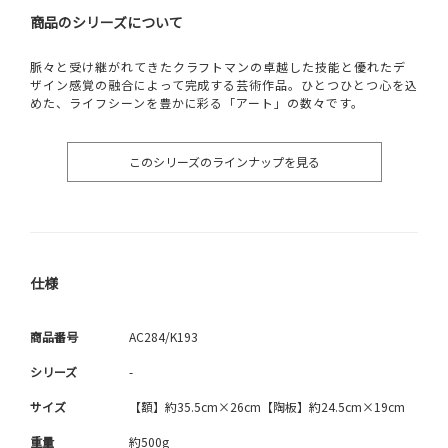
商品のシリーズについて
脈々と受け継がれてきたクラフトマンの卓越した技能と優れたデ
ザイン感覚の融合によって完成する芸術作品。ひとつひとつ心を込
めた、ライフシーンを豊かに彩る「アート」の数々です。
このシリーズのラインナップを見る
仕様
商品番号
AC284/K193
シリーズ
-
サイズ
【額】約35.5cm×26cm【陶板】約24.5cm×19cm
重量
約500g