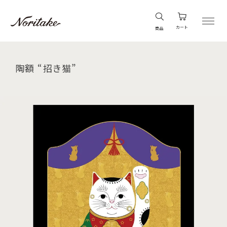
カート
商品
陶額 “招き猫”