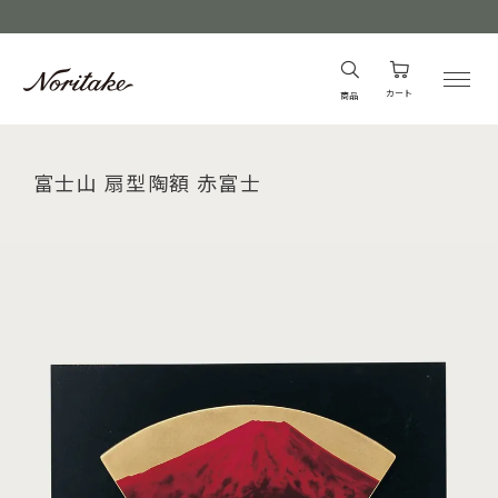
カート
商品
富士山 扇型陶額 赤富士