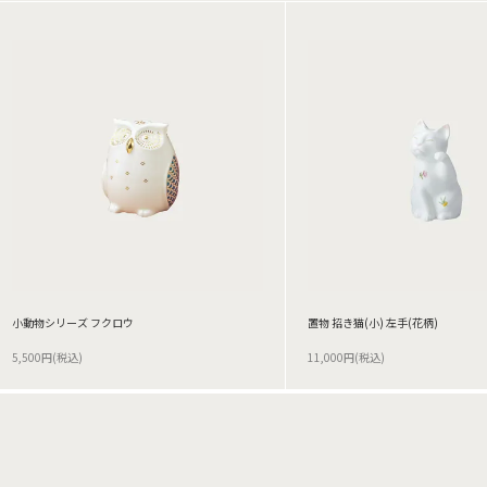
小動物シリーズ フクロウ
置物 招き猫(小) 左手(花柄)
5,500円(税込)
11,000円(税込)