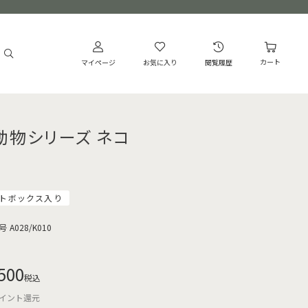
カート
マイページ
お気に入り
閲覧履歴
動物シリーズ ネコ
トボックス入り
号
A028/K010
500
税込
イント還元