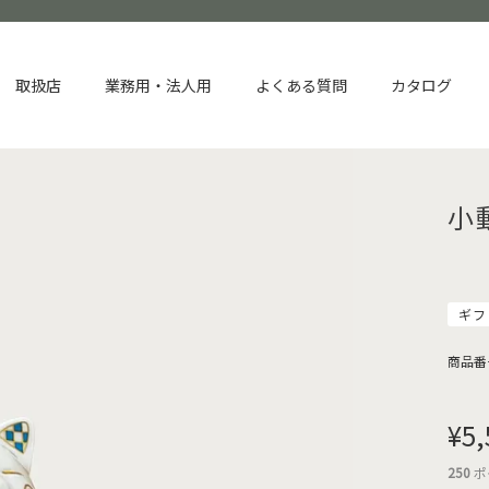
取扱店
業務用・法人用
よくある質問
カタログ
小
ギフ
商品番
¥
5,
250
ポ