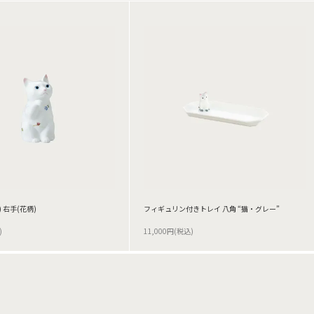
 右手(花柄)
フィギュリン付きトレイ 八角 “猫・グレー”
)
11,000円(税込)