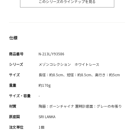
このシリーズのラインナップを見る
仕様
商品番号
N-213L/Y93586
シリーズ
メゾンコレクション ホワイトレース
サイズ
長径：約8.5cm、短径：約8.5cm、奥行き：約5cm
重量
約170g
サイズ・容量
-
材質
陶器：ボーンチャイナ 置時計底面：グレーの布張り
原産国
SRI LANKA
注文単位
1個