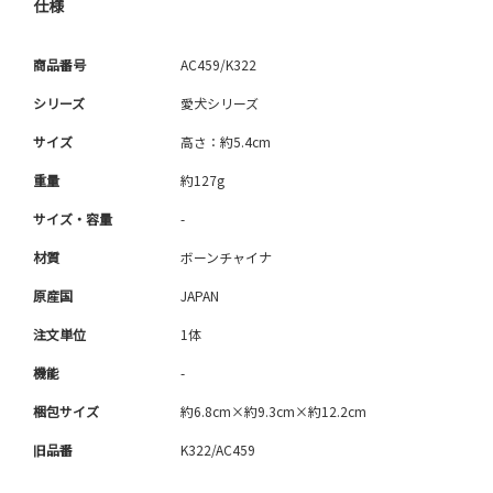
仕様
商品番号
AC459/K322
シリーズ
愛犬シリーズ
サイズ
高さ：約5.4cm
重量
約127g
サイズ・容量
-
材質
ボーンチャイナ
原産国
JAPAN
注文単位
1体
機能
-
梱包サイズ
約6.8cm×約9.3cm×約12.2cm
旧品番
K322/AC459