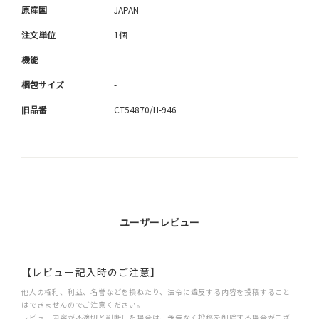
原産国
JAPAN
注文単位
1個
機能
-
梱包サイズ
-
旧品番
CT54870/H-946
ユーザーレビュー
【レビュー記入時のご注意】
他人の権利、利益、名誉などを損ねたり、法令に違反する内容を投稿すること
はできませんのでご注意ください。
レビュー内容が不適切と判断した場合は、予告なく投稿を削除する場合がござ