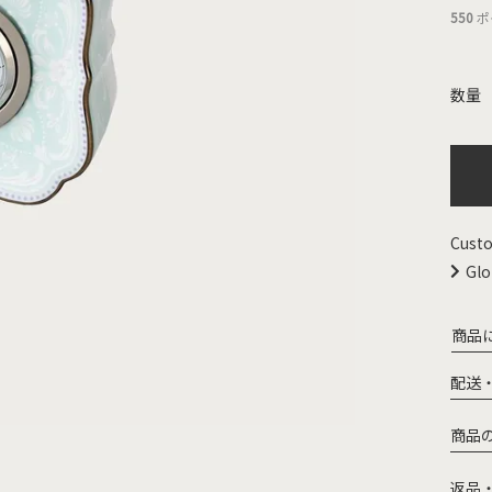
550
ポ
Custo
Glo
商品
配送
商品
返品