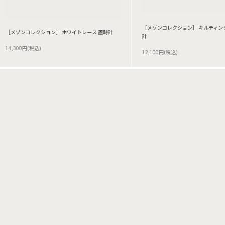
［メゾンコレクション］ キルティング
［メゾンコレクション］ ホワイトレース 置時計
計
14,300円(税込)
12,100円(税込)