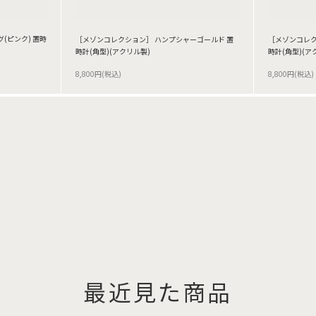
(ピンク) 置時
［メゾンコレクション］ ハンプシャーゴールド 置
［メゾンコレク
時計(角型)(アクリル製)
時計(角型)(ア
8,800円(税込)
8,800円(税込)
最近見た商品