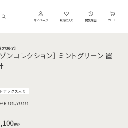
カート
マイページ
お気に入り
閲覧履歴
限りで終了】
メゾンコレクション］ ミントグリーン 置
計
トボックス入り
号
H-976L/Y93586
,100
税込