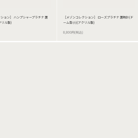
ション］ ハンプシャープラチナ 置
［メゾンコレクション］ ローズプラチナ 置時計(ド
クリル製)
ーム型小)(アクリル製)
8,800円(税込)