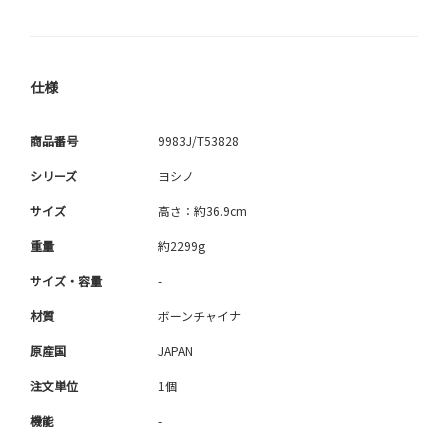
仕様
商品番号
9983J/T53828
シリーズ
ヨシノ
サイズ
高さ：約36.9cm
重量
約2299g
サイズ・容量
-
材質
ボーンチャイナ
原産国
JAPAN
注文単位
1個
機能
-