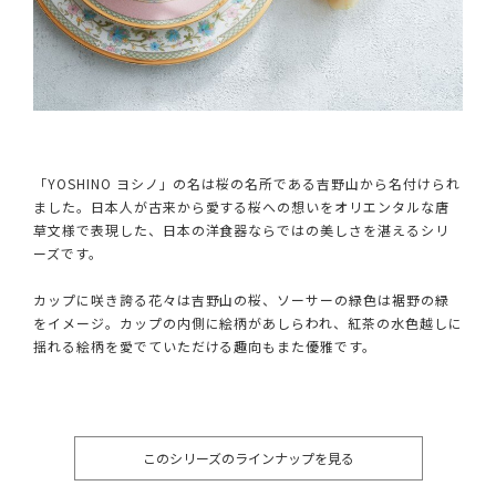
「YOSHINO ヨシノ」の名は桜の名所である吉野山から名付けられ
ました。日本人が古来から愛する桜への想いをオリエンタルな唐
草文様で表現した、日本の洋食器ならではの美しさを湛えるシリ
ーズです。
カップに咲き誇る花々は吉野山の桜、ソーサーの緑色は裾野の緑
をイメージ。カップの内側に絵柄があしらわれ、紅茶の水色越しに
揺れる絵柄を愛でていただける趣向もまた優雅です。
このシリーズのラインナップを見る