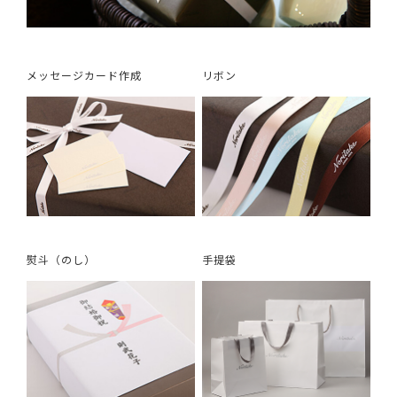
メッセージカード作成
リボン
熨斗（のし）
手提袋