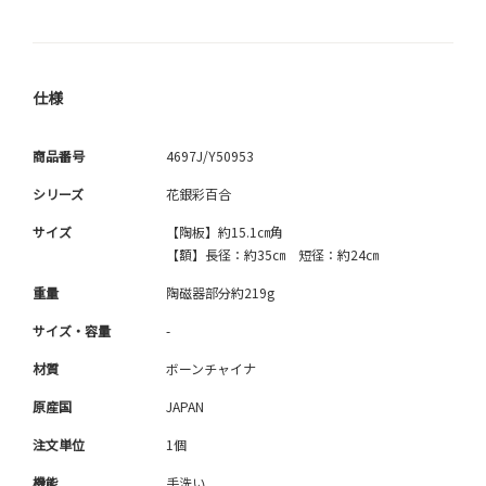
仕様
商品番号
4697J/Y50953
シリーズ
花銀彩百合
サイズ
【陶板】約15.1㎝角
【額】長径：約35㎝ 短径：約24㎝
重量
陶磁器部分約219g
サイズ・容量
-
材質
ボーンチャイナ
原産国
JAPAN
注文単位
1個
機能
手洗い