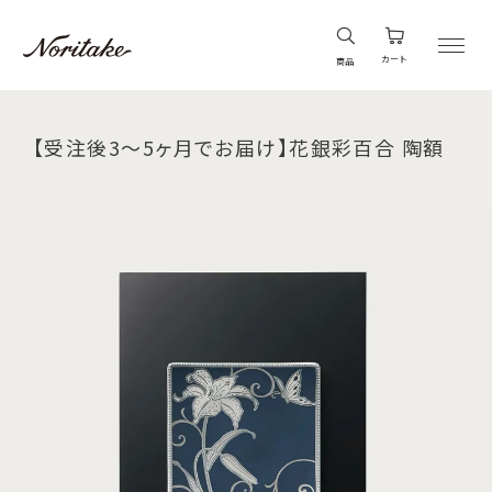
カート
商品
【受注後3～5ヶ月でお届け】花銀彩百合 陶額