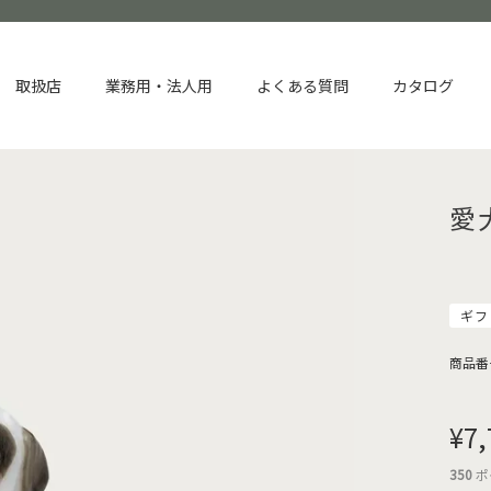
取扱店
業務用・法人用
よくある質問
カタログ
愛
ギフ
商品番
¥
7,
350
ポ