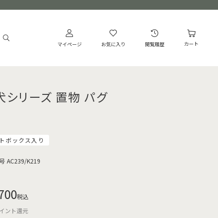
カート
マイページ
お気に入り
閲覧履歴
犬シリーズ 置物 パグ
トボックス入り
号
AC239/K219
700
税込
イント還元