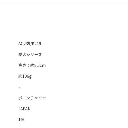
AC239/K219
愛犬シリーズ
高さ：約8.5cm
約106g
-
ボーンチャイナ
JAPAN
1体