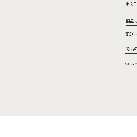
承く
商品
配送
商品
返品