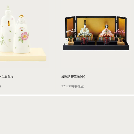
 ひなあられ
歳時記 親王揃(中)
)
220,000円(税込)