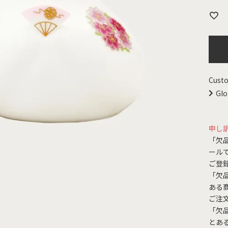
Custo
Glo
申し
「欠
ール
ご登
「欠
ある
ご注
「欠
とあ