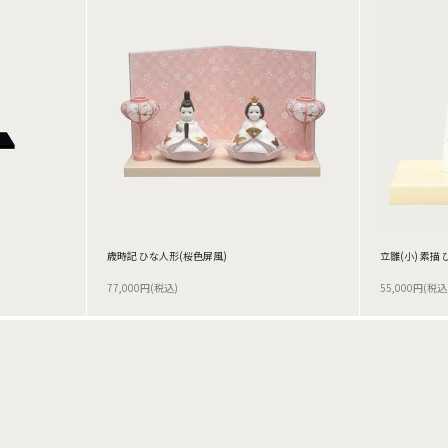
歳時記 ひな人形(桜色屏風)
立雛(小) 素描
77,000円(税込)
55,000円(税込