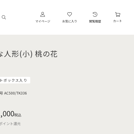
カート
マイページ
お気に入り
閲覧履歴
な人形(小) 桃の花
トボックス入り
号
AC500/TK336
,000
税込
ポイント還元